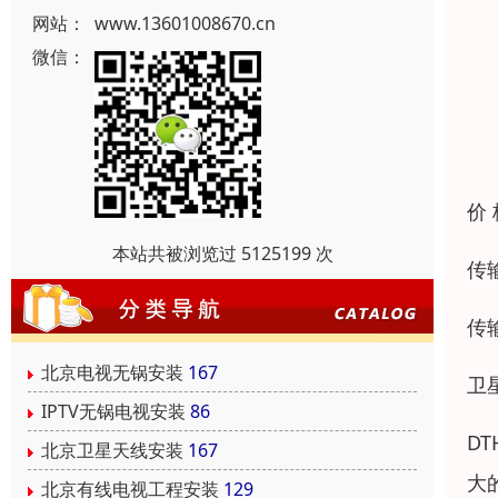
网站：
www.13601008670.cn
微信：
价
本站共被浏览过 5125199 次
传
传
北京电视无锅安装
167
卫
IPTV无锅电视安装
86
D
北京卫星天线安装
167
大
北京有线电视工程安装
129