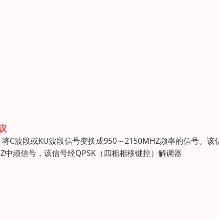
议
波段或KU波段信号变换成950～2150MHZ频率的信号。该
Z中频信号，该信号经QPSK（四相相移键控）解调器