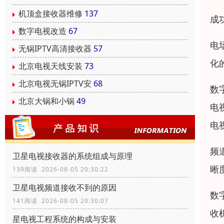
机顶盒接收器维修
137
成
数字电视改造
67
电
无锅IPTV高清接收器
57
化
北京电视天线安装
73
北京电视无锅IPTV安
68
数
北京大锅和小锅
49
电
电
频
卫星电视接收器的系统组成与原理
晰
139阅读 2026-08-05 20:30:22
卫星电视频道接收不到的原因
数
141阅读 2026-08-05 20:30:07
收
星电视工程系统的构成与安装