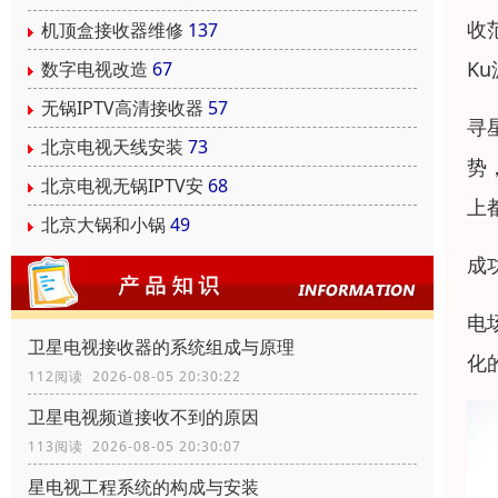
收
机顶盒接收器维修
137
K
数字电视改造
67
无锅IPTV高清接收器
57
寻
北京电视天线安装
73
势
北京电视无锅IPTV安
68
上
北京大锅和小锅
49
成
电
卫星电视接收器的系统组成与原理
化
112阅读 2026-08-05 20:30:22
卫星电视频道接收不到的原因
113阅读 2026-08-05 20:30:07
星电视工程系统的构成与安装