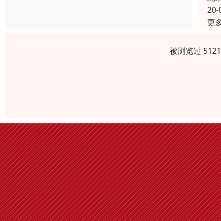
20-
更
被浏览过 512