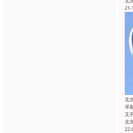
北
21-
北
寻
又
北
22-