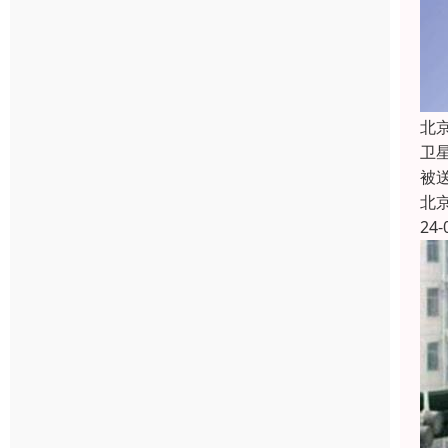
北
卫
被
北
24-