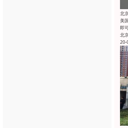
北
美
即
北
20-