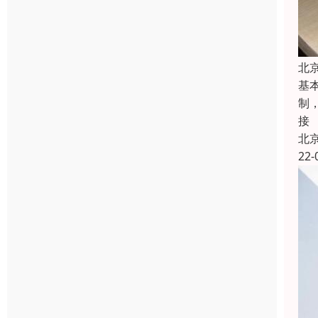
北
基
制
接
北
22-