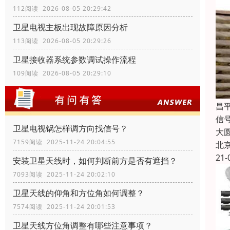
112阅读 2026-08-05 20:29:42
卫星电视主板出现故障原因分析
113阅读 2026-08-05 20:29:26
卫星接收器系统参数调试操作流程
109阅读 2026-08-05 20:29:10
昌
信
卫星电视锅怎样调方向找信号？
大
7159阅读 2025-11-24 20:04:55
北
21-
安装卫星天线时，如何判断前方是否有遮挡？
7093阅读 2025-11-24 20:02:10
卫星天线的仰角和方位角如何调整？
7574阅读 2025-11-24 20:01:53
卫星天线方位角调整有哪些注意事项？