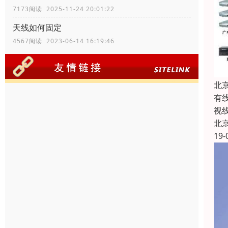
7173阅读 2025-11-24 20:01:22
天线如何固定
4567阅读 2023-06-14 16:19:46
北
有
视
北
19-