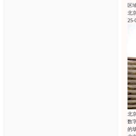
区
北
25-
北
数
的