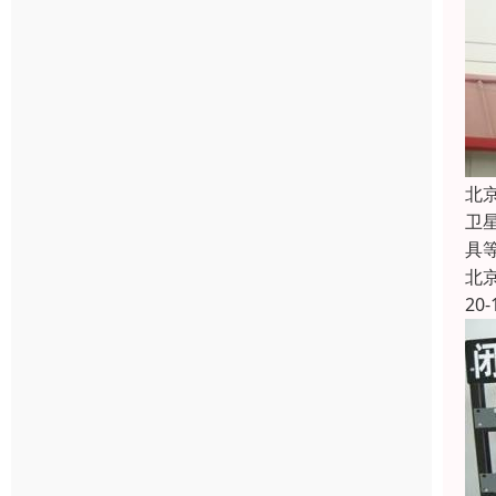
北
卫星
具
北
20-