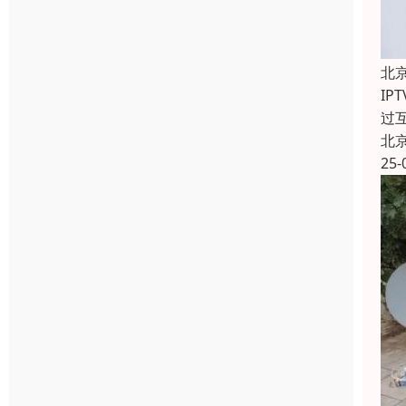
北
I
过
北
25-