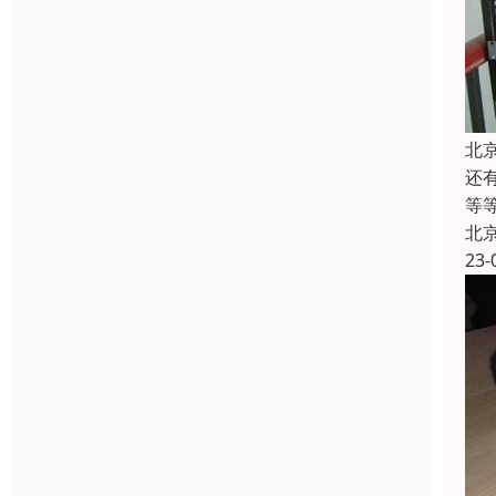
北
还
等
北
23-