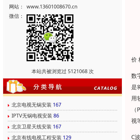
网站：
www.13601008670.cn
微信：
价
本站共被浏览过 5121068 次
数
是
用
北京电视无锅安装
167
（
IPTV无锅电视安装
86
视
北京卫星天线安装
167
C
北京有线电视工程安装
129