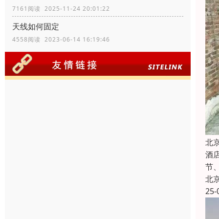
7161阅读 2025-11-24 20:01:22
天线如何固定
4558阅读 2023-06-14 16:19:46
北
酒
节
北
25-