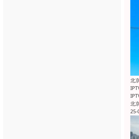
北
I
I
北
25-