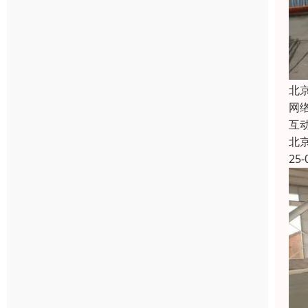
北
网
互
北
25-