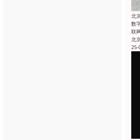
北
数
联
北
25-