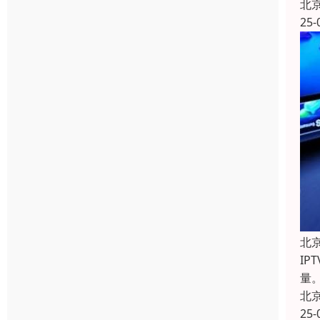
北
25-
北
I
量
北
25-