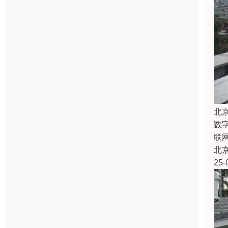
北
数
联
北
25-