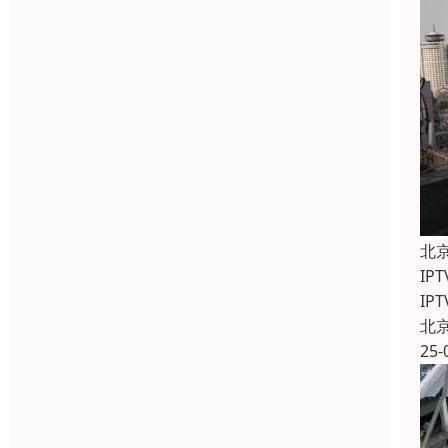
北
I
I
北
25-