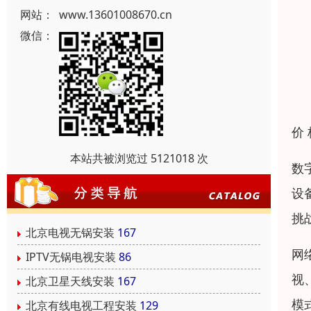
网站：
www.13601008670.cn
微信：
价
本站共被浏览过 5121018 次
数
设
挑
北京电视无锅安装
167
网
IPTV无锅电视安装
86
视
北京卫星天线安装
167
模
北京有线电视工程安装
129