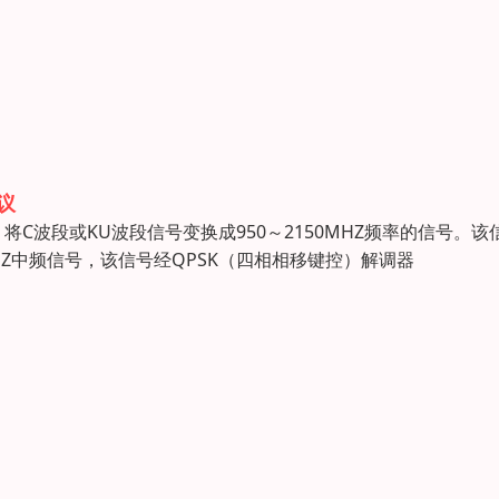
议
波段或KU波段信号变换成950～2150MHZ频率的信号。该
Z中频信号，该信号经QPSK（四相相移键控）解调器