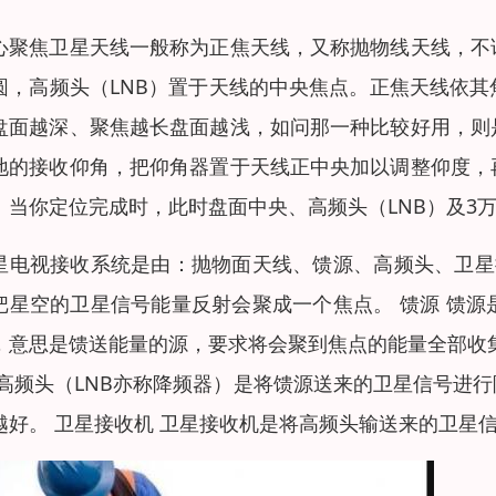
心聚焦卫星天线一般称为正焦天线，又称抛物线天线，不
圆，高频头（LNB）置于天线的中央焦点。正焦天线依
盘面越深、聚焦越长盘面越浅，如问那一种比较好用，则
地的接收仰角，把仰角器置于天线正中央加以调整仰度，
。当你定位完成时，此时盘面中央、高频头（LNB）及3
星电视接收系统是由：抛物面天线、馈源、高频头、卫星
把星空的卫星信号能量反射会聚成一个焦点。 馈源 馈
，意思是馈送能量的源，要求将会聚到焦点的能量全部收
 高频头（LNB亦称降频器）是将馈源送来的卫星信号进
越好。 卫星接收机 卫星接收机是将高频头输送来的卫星