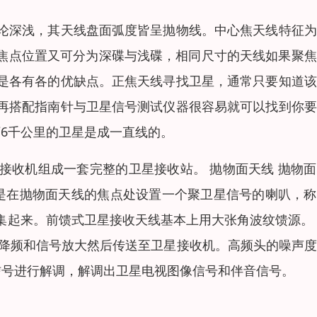
论深浅，其天线盘面弧度皆呈抛物线。中心焦天线特征为
其焦点位置又可分为深碟与浅碟，相同尺寸的天线如果聚
是各有各的优缺点。正焦天线寻找卫星，通常只要知道该
再搭配指南针与卫星信号测试仪器很容易就可以找到你要
万6千公里的卫星是成一直线的。
接收机组成一套完整的卫星接收站。 抛物面天线 抛物
源是在抛物面天线的焦点处设置一个聚卫星信号的喇叭，
集起来。前馈式卫星接收天线基本上用大张角波纹馈源。
行降频和信号放大然后传送至卫星接收机。高频头的噪声
信号进行解调，解调出卫星电视图像信号和伴音信号。