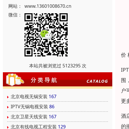
网站：
www.13601008670.cn
微信：
价
本站共被浏览过 5123295 次
I
围
户
北京电视无锅安装
167
更
IPTV无锅电视安装
86
酒
北京卫星天线安装
167
的
北京有线电视工程安装
129