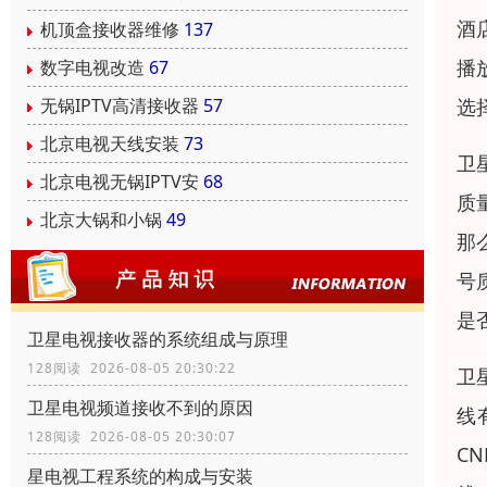
酒
机顶盒接收器维修
137
播
数字电视改造
67
选
无锅IPTV高清接收器
57
北京电视天线安装
73
卫
北京电视无锅IPTV安
68
质
北京大锅和小锅
49
那
号
是
卫星电视接收器的系统组成与原理
128阅读 2026-08-05 20:30:22
卫
卫星电视频道接收不到的原因
线
128阅读 2026-08-05 20:30:07
C
星电视工程系统的构成与安装