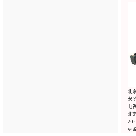
北
安
电
北
20-
更