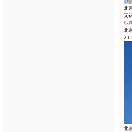
北
无
标
北
20-
北