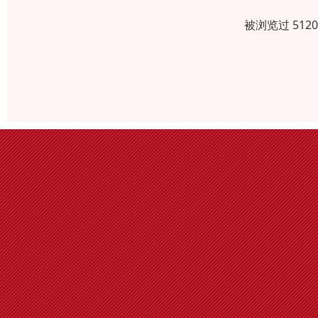
被浏览过 512