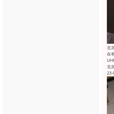
北
在
U
北
23-