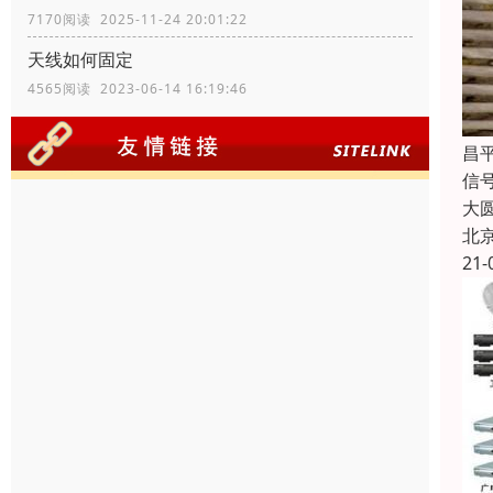
7170阅读 2025-11-24 20:01:22
天线如何固定
4565阅读 2023-06-14 16:19:46
昌
信
大
北
21-