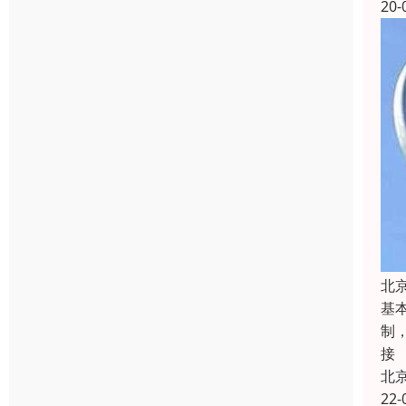
20-
北
基
制
接
北
22-