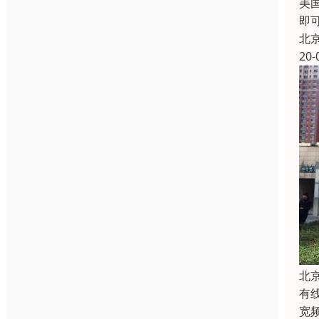
美
即
北
20-
北
有
宽