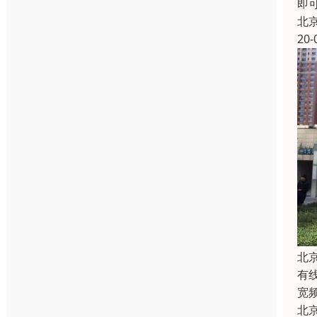
即
北
20-
北
有
宽
北