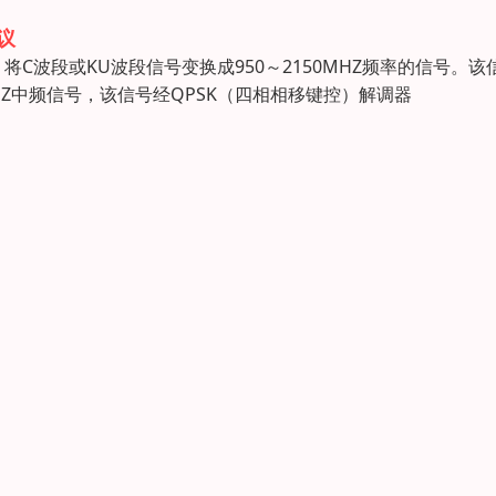
议
波段或KU波段信号变换成950～2150MHZ频率的信号。该
Z中频信号，该信号经QPSK（四相相移键控）解调器